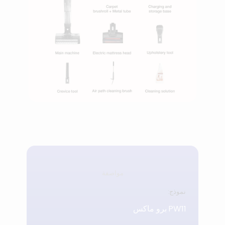
مواصفة
نموذج:
PW11 برو ماكس