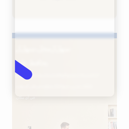
سهل
ل
محل،
سهل
ل
يحافظ على
ال
الشحن
قاعدة
يجمع
الوظائف
ل
تشارينغ،
غسل،
تجفيف،
و
مُكَمِّلات
تخزين.
يتمتع
أ
جَذّاب
تنظيف
خبرة
في أي وقت،
في أي مكان.