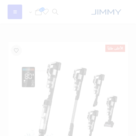
0
0
الأعلى طلباََ