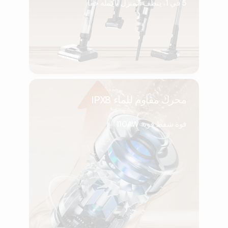
5 في 1، ينظف المنزل بأكمله حقًا
محرك مقاوم للماء IPX8
قوة شفط قوية 110AW