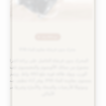
قوة 460 واط
محرك بدون فرشاة مقاوم للماء IPX8
المحرك بدون فرشاة الحاصل على براءة اختراع
مصنوع من سبائك الألومنيوم والمغنيسيوم خفيفة
الوزن، ويولد طاقة قوية تبلغ 460 واط، ويتمتع
بمستوى مقاومة للماء IPX8. يوفر أداء تنظيف ممتازًا
وموثوقًا للأرضيات والسجاد والأسرّة وغيرها من
الأماكن.