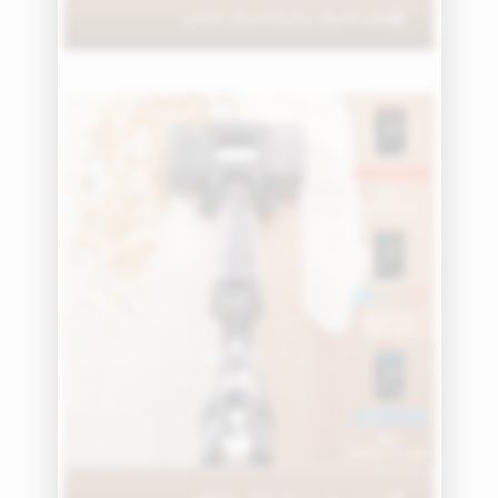
تنظيف الحواف والزوايا بشكل مُحسّن