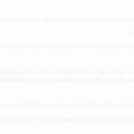
ك. إذا كنت ترغب في وصول طلبك إلى مكان عملك، تأكد من وجود شخص لاستلامه
قلق، إذا لم تكن متواجدًا عند محاولة التسليم، فسيُعلمك مُرسِل الشحن بكيفية ت
 نحتاج إلى توقيعك. مع ذلك، لا تقلق إذا لم يكن ذلك ممكنًا، فشريك التوصيل لد
ى مكتب الأمن أو في مكان آمن. وإلا، فسيُعلمونك عند محاولة إعادة تسليمها أو يُ
ابعة مساره. ستتلقى رسالة تحتوي على رابط تتبع من شريكنا اللوجستي بمجرد وص
يُرجى الانتظار حتى تاريخ التسليم المتوقع لتوصيل طلبك. قد تتأخر تحديثات التتب