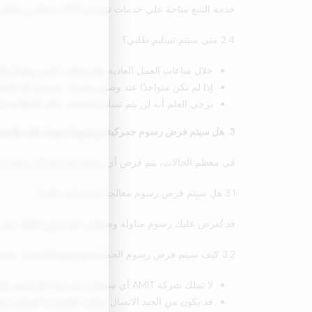
خدمة التتبع متاحة على خدمات توصيل UPS. ستتلقى رسالة بريد إلكتروني لتأكيد الشحن من المستودع ورابطًا لتتبع شحنتك من UPS لتتمكن من متابعة مسارها.
2.4 متى سيتم تسليم طلبي؟
خلال ساعات العمل العادية وقد يتطلب الأمر توقيعًا 
إذا لم تكن متواجدًا عند وصول طردك، سيترك لك الناقل
يرجى العلم أنه لن يتم تسليم الطلبات خلال العطلات ا
3. هل سيتم فرض رسوم جمركية ورسوم استيراد على طردي؟
في معظم الحالات، يتم فرض أي رسوم جمركية أو رسوم استي
3.1 هل سيتم فرض رسوم معالجة أو ضرائب علي؟
قد تُفرض عليك رسوم مناولة وضرائب عند مرور طلبك عبر 
3.2 كيف سيتم فرض رسوم الجمارك ورسوم الاستيراد علي؟
لا تملك شركة AMIT أي سيطرة على هذه الرسوم، ولا يمكننا إخبارك ما هي التكلفة، حيث تختلف سياسات الجمارك والرسوم الجمركية على نطاق واسع من بلد إلى آخر.
قد يكون من الجيد الاتصال بمكتب الجمارك المحلي لمعر