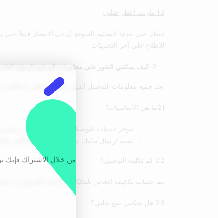
1.3 مازلت أنتظر طلبي
انتظر حتى موعد التسليم المتوقع. يُرجى الانتظار قليلاً حت
للاطلاع على آخر التحديثات.
كيف يمكنني العثور على معلومات التسليم الدولية الخا
تجد جميع معلومات التوصيل الدولي هنا (الرابط). ما عليك سو
2.1ما هي الأساسيات؟
تتوفر خدمات التوصيل لمعظم الدول التي نشحن إليها عبر شركة United Parcel Service, Inc. (UPS). بمجرد إدخال عنوان التسليم، ستتم
سيتم إرسال طلبك عبر شركة الشحن الأكثر ملاءمة
من خلال الاشتراك فإنك ت
2.2 كم تكلفة التوصيل؟
يتم حساب تكاليف الشحن تلقائيًا في صفحة الخروج عند تحد
2.3 هل يمكنني تتبع طلبي؟