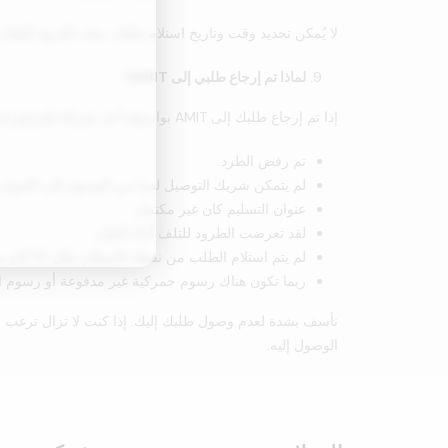
لا يُمكن تحديد وقت وتاريخ استلام طلبك بدقة. التاريخ المُقدّ
لماذا تم إرجاع طلبي إلى AMIT؟
إذا تم إرجاع طلبك إلى AMIT بواسطة أحد شركاء التسليم لدينا، فمن المحتمل أن يكون ذلك لأحد الأسباب التالية:
تم رفض الطرد.
لم يتمكن شريك التوصيل لدينا من الوصول إلى العنوان 
عنوان التسليم كان غير مكتمل.
لقد تعرضت الطرود للتلف أثناء النقل.
لم يتم استلام الطلب من نقطة الاستلام خلال 10 أيام من تسليمه.
ربما تكون هناك رسوم جمركية غير مدفوعة أو رسوم ا
نأسف بشدة لعدم وصول طلبك إليك. إذا كنت لا تزال ترغب
الوصول إليه.