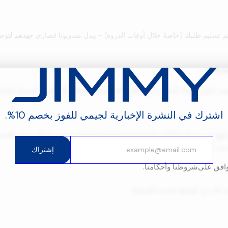
ى يتم تسليم طلبك (خاصةً خلال أوقات الذروة) - يبذل مندوبونا قصارى جهدهم لتو
صة بك؟
ى اختيار الدولة المعنية من القائمة المنسدلة، وستظهر لك طرق التوصيل المتاحة
اشترك في النشرة الإخبارية لجيمي للفوز بخصم 10%.
كن من الاطلاع على خدمات التوصيل المتاحة.
، اعتمادًا على الحجم والوزن.
إشتراك
وافق على
شروطنا وأحكامنا.
يد كل من الوجهة وخدمة التوصيل.