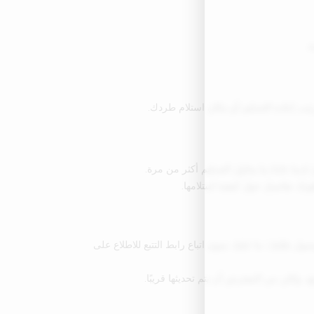
.
رتيب إعادة التسليم أو مكان استلام طردك.
ينا عادةً ما يحاول التسليم أكثر من مرة.
عطونك تفاصيل حول كيفية استلامها.
ول طلبك؛ ما عليك سوى اتباع رابط التتبع للاطلاع على
ع، ولكن من المفترض أن يتم تحديثها قريبًا.