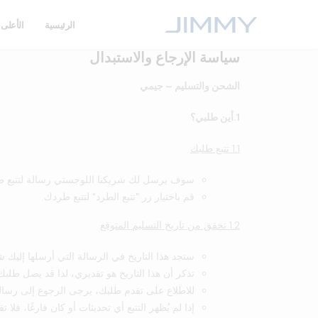
الرئيسية
الأعلى مب
سياسة الإرجاع والاستبدال
الشحن والتسليم – جيمي
1.أين طلبي؟
1.1 تتبع طلبك
سوف يرسل لك شريكنا اللوجستي رسالة لتتبع ط
قم باختيار زر "تتبع الطرد" لتتبع طردك.
1.2 تحقق من تاريخ التسليم المتوقع
ستجد هذا التاريخ في الرسالة التي أرسلها إليك 
تذكر أن هذا التاريخ هو تقديري، لذا قد يصل طلبك 
للاطلاع على تقدم طلبك، يرجى الرجوع إلى رسال
إذا لم يُظهر التتبع أي تحديثات أو كان فارغًا، فلا