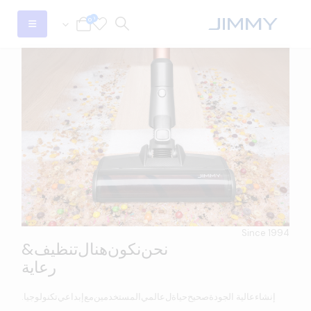
0
0
Since 1994
نحن
نكون
هنا
ل
تنظيف
&
رعاية
إنشاء
عالية الجودة
صحيح
حياة
ل
عالمي
المستخدمين
مع
إبداعي
تكنولوجيا.