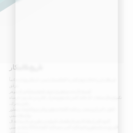
تاريخ
&
ابتكار
في
طلب
ل
زراعة
ال
جوهر
القدرة التنافسية
ل
جيمي، لدينا
فريق
لديه
دائماً
مُرفَق
أهمية
ل
ال
بحث
و
تطوير
ل
جوهر
تكنولوجيا
و
أتقن
ال
جوهر
تكنولوجيا
ل
منتجات
-
ال
عالية السرعة
مقوم
محرك،
عالي
سرعة
بدون فرشاة
رقمي
محرك،
الطرد المركزي
معجب،
و
عالية الكفاءة
تنظيف
و
الترشيح
التقنيات
متطور
بواسطة
جيمي
(كينج كلين)
يملك
كان
في
ال
طليعة
ل
تكنولوجي
تطوير
في
ال
صناعة.
ال
الفريق
حديثا
متطور
و
ناجح
عالية السرعة
و
عالية الكفاءة
550 واط
دي سي