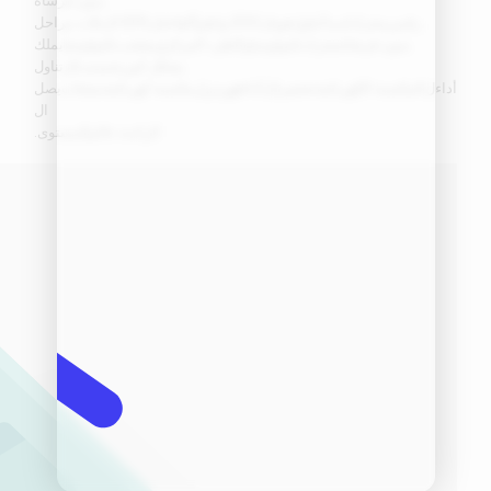
بدون فرشاة
رقمي
محرك
لديه
أ
تناول
قوة
ل
300 واط
و
أ
كفاءة
ل
55%.
ال
ثلاث مراحل
بدون فرشاة
محرك
تكنولوجيا
و
الطرد المركزي
معجب
تكنولوجيا
يملك
بشكل كبير
تحسنت
ال
تناول
أداء
ل
المكنسة الكهربائية
تحضير
ال
أداء
فِهرِس
ل
مكنسة كهربائية
منتجات
يصل
ال
الرائدة عالميًا
مستوى.