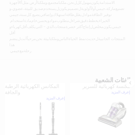
الاستدامة
يكون
مهم
ل
كل
ل
نحن،
ملكنا
مجتمع،
و
ملكنا
أرض.
مثل
أ
الأجهزة
تصنيع
ماركة،
جيمي
أولاً
أولوية
ل
تصميم
يكون
ل
يستخدم
صديق للبيئة،
عضوي،
و
توفير الطاقة
مواد
ل
يقلل
طاقة
استهلاك
و
إضافي
يضيع.
كل
سنة،
جيمي
الخبراء
يخطط
دقيق
شراء
ل
مطلوب
مواد
و
يحسن
خام
مادة
استخدام.
جيمي
يكون
مخلص
ل
إنتاج
أكثر خضرة
منتجات
الذي - التي
يكلف
أقل
كهرباء
و
أقل
المنتجات الجانبية
ل
حديث
نمط الحياة
الناس
و
ملكنا
بيئة.
نحن
مرحباً
أنت
ل
ينضم
هذا
رحلة
مع
جيمي.
الفئات الشعبية
مكنسة كهربائية للسرير
المكانس الكهربائية الرطبة
والجافة
إعرف المزيد
إعرف المزيد